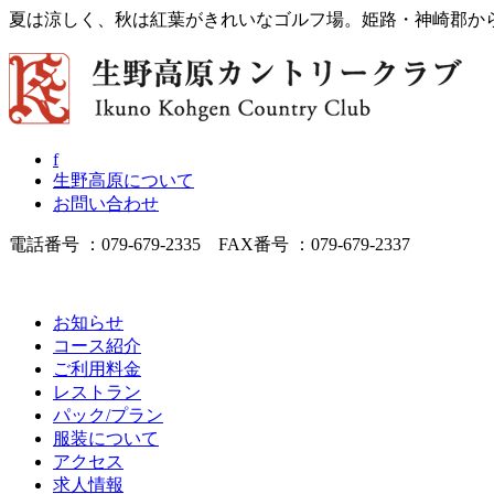
夏は涼しく、秋は紅葉がきれいなゴルフ場。姫路・神崎郡か
f
生野高原について
お問い合わせ
電話番号 ：079-679-2335 FAX番号 ：079-679-2337
お知らせ
コース紹介
ご利用料金
レストラン
パック/プラン
服装について
アクセス
求人情報