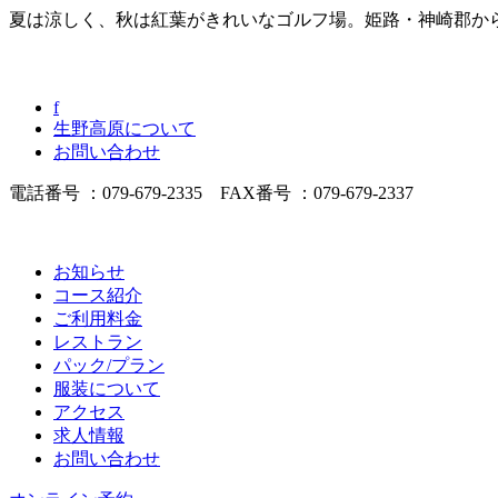
夏は涼しく、秋は紅葉がきれいなゴルフ場。姫路・神崎郡か
f
生野高原について
お問い合わせ
電話番号 ：079-679-2335 FAX番号 ：079-679-2337
お知らせ
コース紹介
ご利用料金
レストラン
パック/プラン
服装について
アクセス
求人情報
お問い合わせ