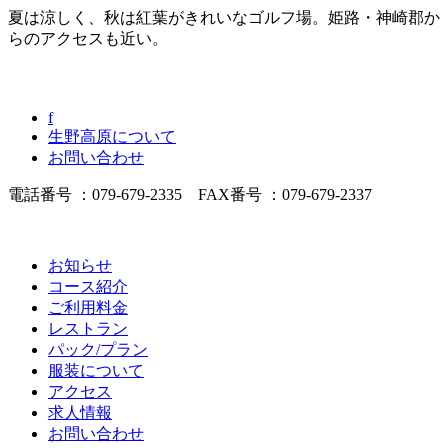
夏は涼しく、秋は紅葉がきれいなゴルフ場。姫路・神崎郡か
らのアクセスも近い。
f
生野高原について
お問い合わせ
電話番号 ：079-679-2335 FAX番号 ：079-679-2337
お知らせ
コース紹介
ご利用料金
レストラン
パック/プラン
服装について
アクセス
求人情報
お問い合わせ