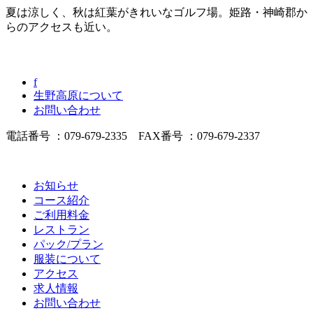
夏は涼しく、秋は紅葉がきれいなゴルフ場。姫路・神崎郡か
らのアクセスも近い。
f
生野高原について
お問い合わせ
電話番号 ：079-679-2335 FAX番号 ：079-679-2337
お知らせ
コース紹介
ご利用料金
レストラン
パック/プラン
服装について
アクセス
求人情報
お問い合わせ