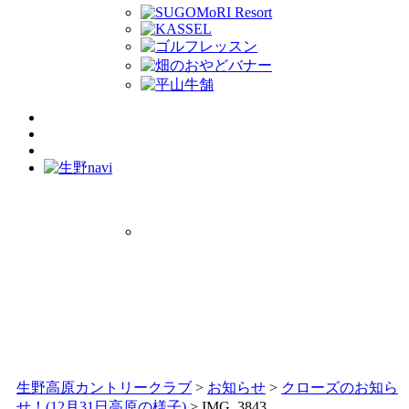
生野高原カントリークラブ
>
お知らせ
>
クローズのお知ら
せ！(12月31日高原の様子)
>
IMG_3843