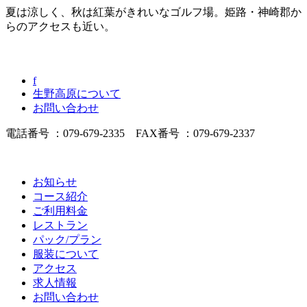
夏は涼しく、秋は紅葉がきれいなゴルフ場。姫路・神崎郡か
らのアクセスも近い。
f
生野高原について
お問い合わせ
電話番号 ：079-679-2335 FAX番号 ：079-679-2337
お知らせ
コース紹介
ご利用料金
レストラン
パック/プラン
服装について
アクセス
求人情報
お問い合わせ