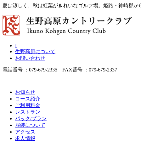
夏は涼しく、秋は紅葉がきれいなゴルフ場。姫路・神崎郡か
f
生野高原について
お問い合わせ
電話番号 ：079-679-2335 FAX番号 ：079-679-2337
お知らせ
コース紹介
ご利用料金
レストラン
パック/プラン
服装について
アクセス
求人情報