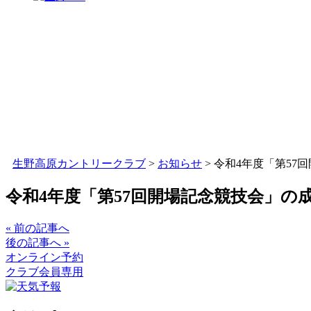
生野高原カントリークラブ
>
お知らせ
>
令和4年度「第57
令和4年度「第57回開場記念競技会」の
« 前の記事へ
後の記事へ »
オンライン予約
クラブ会員専用