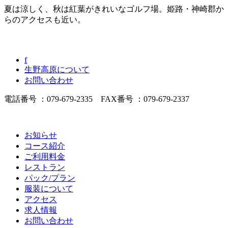
夏は涼しく、秋は紅葉がきれいなゴルフ場。姫路・神崎郡か
らのアクセスも近い。
f
生野高原について
お問い合わせ
電話番号 ：079-679-2335 FAX番号 ：079-679-2337
お知らせ
コース紹介
ご利用料金
レストラン
パック/プラン
服装について
アクセス
求人情報
お問い合わせ