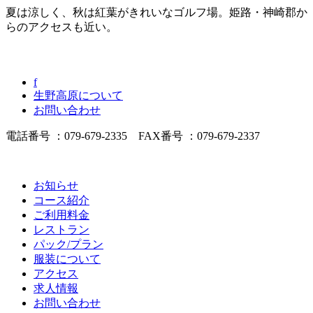
夏は涼しく、秋は紅葉がきれいなゴルフ場。姫路・神崎郡か
らのアクセスも近い。
f
生野高原について
お問い合わせ
電話番号 ：079-679-2335 FAX番号 ：079-679-2337
お知らせ
コース紹介
ご利用料金
レストラン
パック/プラン
服装について
アクセス
求人情報
お問い合わせ