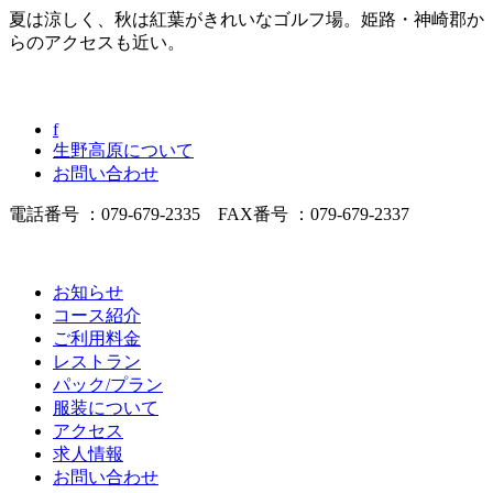
夏は涼しく、秋は紅葉がきれいなゴルフ場。姫路・神崎郡か
らのアクセスも近い。
f
生野高原について
お問い合わせ
電話番号 ：079-679-2335 FAX番号 ：079-679-2337
お知らせ
コース紹介
ご利用料金
レストラン
パック/プラン
服装について
アクセス
求人情報
お問い合わせ