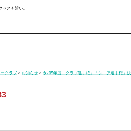
クセスも近い。
レストラン
パック/プラン
服装について
リークラブ
>
お知らせ
>
令和5年度「クラブ選手権」「シニア選手権」
83