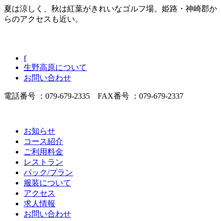
夏は涼しく、秋は紅葉がきれいなゴルフ場。姫路・神崎郡か
らのアクセスも近い。
f
生野高原について
お問い合わせ
電話番号 ：079-679-2335 FAX番号 ：079-679-2337
お知らせ
コース紹介
ご利用料金
レストラン
パック/プラン
服装について
アクセス
求人情報
お問い合わせ