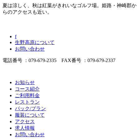
夏は涼しく、秋は紅葉がきれいなゴルフ場。姫路・神崎郡か
らのアクセスも近い。
f
生野高原について
お問い合わせ
電話番号 ：079-679-2335 FAX番号 ：079-679-2337
お知らせ
コース紹介
ご利用料金
レストラン
パック/プラン
服装について
アクセス
求人情報
お問い合わせ