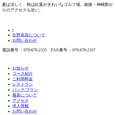
夏は涼しく、秋は紅葉がきれいなゴルフ場。姫路・神崎郡か
らのアクセスも近い。
f
生野高原について
お問い合わせ
電話番号 ：079-679-2335 FAX番号 ：079-679-2337
お知らせ
コース紹介
ご利用料金
レストラン
パック/プラン
服装について
アクセス
求人情報
お問い合わせ