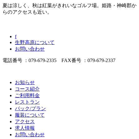
夏は涼しく、秋は紅葉がきれいなゴルフ場。姫路・神崎郡か
らのアクセスも近い。
f
生野高原について
お問い合わせ
電話番号 ：079-679-2335 FAX番号 ：079-679-2337
お知らせ
コース紹介
ご利用料金
レストラン
パック/プラン
服装について
アクセス
求人情報
お問い合わせ