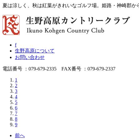
夏は涼しく、秋は紅葉がきれいなゴルフ場。姫路・神崎郡か
f
生野高原について
お問い合わせ
電話番号 ：079-679-2335 FAX番号 ：079-679-2337
1
2
3
4
5
6
7
8
9
前へ