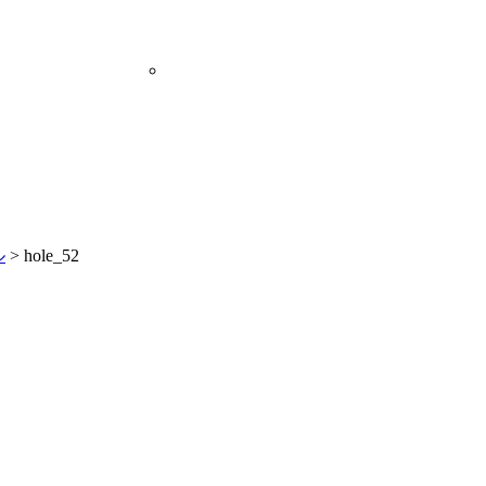
ル
>
hole_52