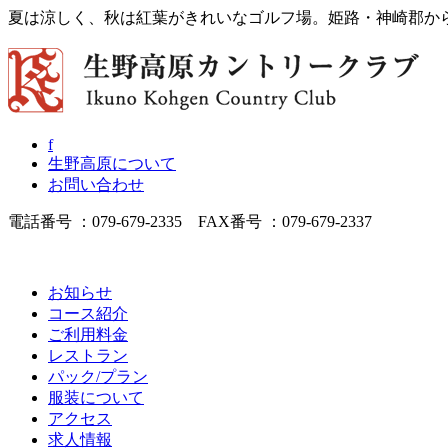
夏は涼しく、秋は紅葉がきれいなゴルフ場。姫路・神崎郡か
f
生野高原について
お問い合わせ
電話番号 ：079-679-2335 FAX番号 ：079-679-2337
お知らせ
コース紹介
ご利用料金
レストラン
パック/プラン
服装について
アクセス
求人情報