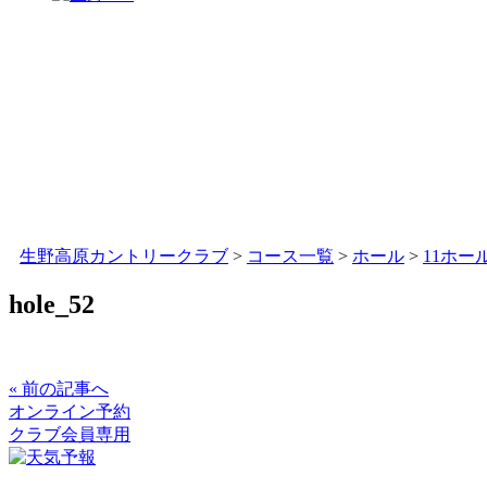
生野高原カントリークラブ
>
コース一覧
>
ホール
>
11ホー
hole_52
« 前の記事へ
オンライン予約
クラブ会員専用