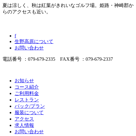
夏は涼しく、秋は紅葉がきれいなゴルフ場。姫路・神崎郡か
らのアクセスも近い。
f
生野高原について
お問い合わせ
電話番号 ：079-679-2335 FAX番号 ：079-679-2337
お知らせ
コース紹介
ご利用料金
レストラン
パック/プラン
服装について
アクセス
求人情報
お問い合わせ