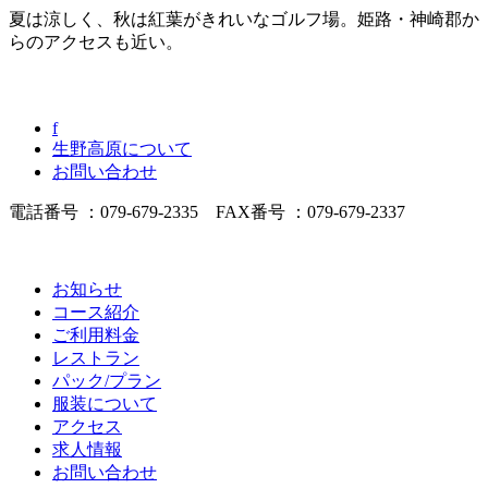
夏は涼しく、秋は紅葉がきれいなゴルフ場。姫路・神崎郡か
らのアクセスも近い。
f
生野高原について
お問い合わせ
電話番号 ：079-679-2335 FAX番号 ：079-679-2337
お知らせ
コース紹介
ご利用料金
レストラン
パック/プラン
服装について
アクセス
求人情報
お問い合わせ