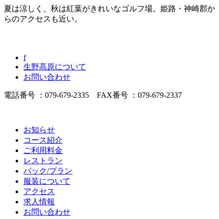
夏は涼しく、秋は紅葉がきれいなゴルフ場。姫路・神崎郡か
らのアクセスも近い。
f
生野高原について
お問い合わせ
電話番号 ：079-679-2335 FAX番号 ：079-679-2337
お知らせ
コース紹介
ご利用料金
レストラン
パック/プラン
服装について
アクセス
求人情報
お問い合わせ