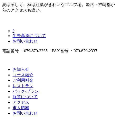
夏は涼しく、秋は紅葉がきれいなゴルフ場。姫路・神崎郡か
らのアクセスも近い。
f
生野高原について
お問い合わせ
電話番号 ：079-679-2335 FAX番号 ：079-679-2337
お知らせ
コース紹介
ご利用料金
レストラン
パック/プラン
服装について
アクセス
求人情報
お問い合わせ