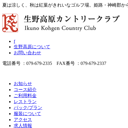
夏は涼しく、秋は紅葉がきれいなゴルフ場。姫路・神崎郡か
f
生野高原について
お問い合わせ
電話番号 ：079-679-2335 FAX番号 ：079-679-2337
お知らせ
コース紹介
ご利用料金
レストラン
パック/プラン
服装について
アクセス
求人情報