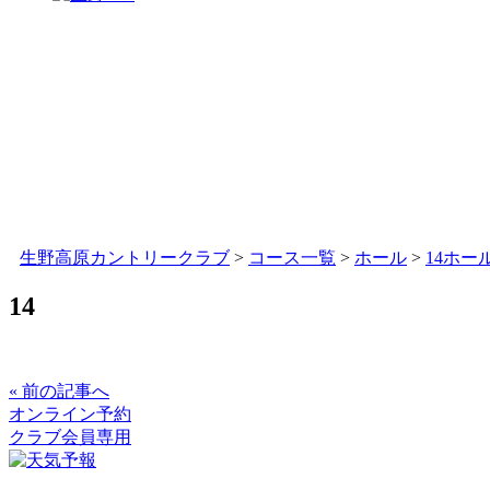
生野高原カントリークラブ
>
コース一覧
>
ホール
>
14ホー
14
« 前の記事へ
オンライン予約
クラブ会員専用